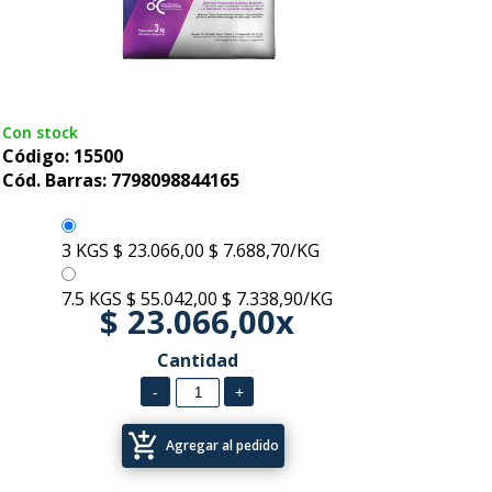
Con stock
Código: 15500
Cód. Barras: 7798098844165
3 KGS
$ 23.066,00
$ 7.688,70/KG
7.5 KGS
$ 55.042,00
$ 7.338,90/KG
$ 23.066,00x
Cantidad
add_shopping_cart
Agregar al pedido