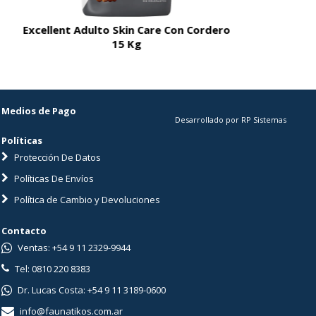
Excellent Adulto Skin Care Con Cordero
Excellent A
15 Kg
Medios de Pago
Desarrollado por RP Sistemas
Políticas
Protección De Datos
Políticas De Envíos
Política de Cambio y Devoluciones
Contacto
Ventas: +54 9 11 2329-9944
Tel: 0810 220 8383
Dr. Lucas Costa: +54 9 11 3189-0600
info@faunatikos.com.ar