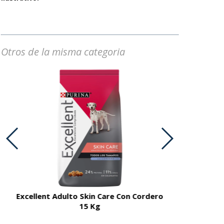
Otros de la misma categoria
Excellent Adulto Skin Care Con Cordero
Excellent A
15 Kg