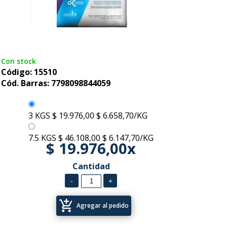
Con stock
Código: 15510
Cód. Barras: 7798098844059
3 KGS
$ 19.976,00
$ 6.658,70/KG
7.5 KGS
$ 46.108,00
$ 6.147,70/KG
$ 19.976,00x
Cantidad
add_shopping_cart
Agregar al pedido