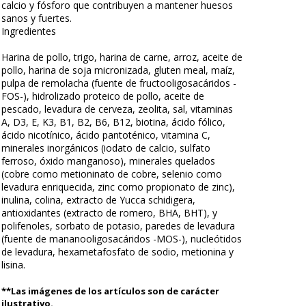
calcio y fósforo que contribuyen a mantener huesos
sanos y fuertes.
Ingredientes
Harina de pollo, trigo, harina de carne, arroz, aceite de
pollo, harina de soja micronizada, gluten meal, maíz,
pulpa de remolacha (fuente de fructooligosacáridos -
FOS-), hidrolizado proteico de pollo, aceite de
pescado, levadura de cerveza, zeolita, sal, vitaminas
A, D3, E, K3, B1, B2, B6, B12, biotina, ácido fólico,
ácido nicotínico, ácido pantoténico, vitamina C,
minerales inorgánicos (iodato de calcio, sulfato
ferroso, óxido manganoso), minerales quelados
(cobre como metioninato de cobre, selenio como
levadura enriquecida, zinc como propionato de zinc),
inulina, colina, extracto de Yucca schidigera,
antioxidantes (extracto de romero, BHA, BHT), y
polifenoles, sorbato de potasio, paredes de levadura
(fuente de mananooligosacáridos -MOS-), nucleótidos
de levadura, hexametafosfato de sodio, metionina y
lisina.
**Las imágenes de los artículos son de carácter
ilustrativo.