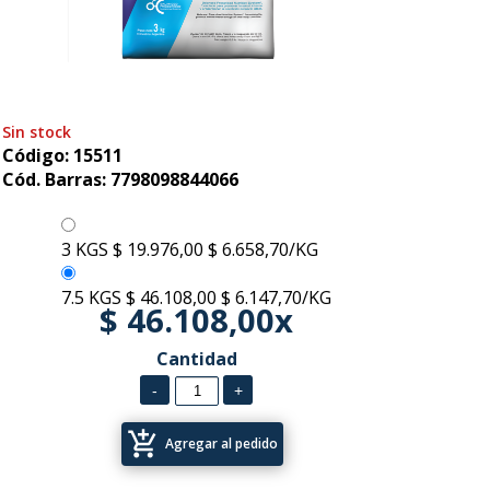
Sin stock
Código: 15511
Cód. Barras: 7798098844066
3 KGS
$ 19.976,00
$ 6.658,70/KG
7.5 KGS
$ 46.108,00
$ 6.147,70/KG
$ 46.108,00x
Cantidad
add_shopping_cart
Agregar al pedido