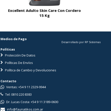
Excellent Adulto Skin Care Con Cordero
Excellent A
15 Kg
Medios de Pago
Desarrollado por RP Sistemas
Políticas
Protección De Datos
Políticas De Envíos
Política de Cambio y Devoluciones
Contacto
Ventas: +54 9 11 2329-9944
Tel: 0810 220 8383
Dr. Lucas Costa: +54 9 11 3189-0600
info@faunatikos.com.ar