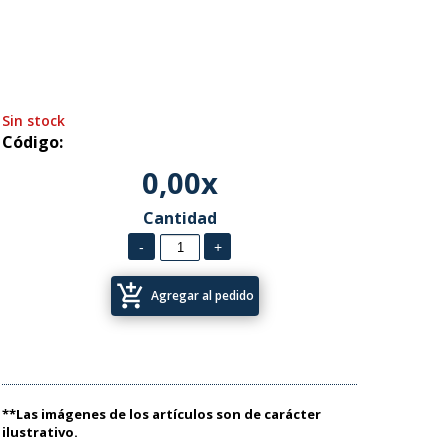
Sin stock
Código:
0,00x
Cantidad
add_shopping_cart
Agregar al pedido
**Las imágenes de los artículos son de carácter
ilustrativo.