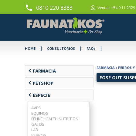
phone
0810 220 8383
Ventas: +54 9 11 2329
|
|
|
HOME
CONSULTORIOS
FAQs
FARMACIA
\
PERROS Y
chevron_left
FARMACIA
FOSF OUT SUSP
chevron_left
PETSHOP
chevron_left
ESPECIE
AVES
EQUINOS
FELINE HEALTH NUTRITION
GATOS
LAB
PERROS