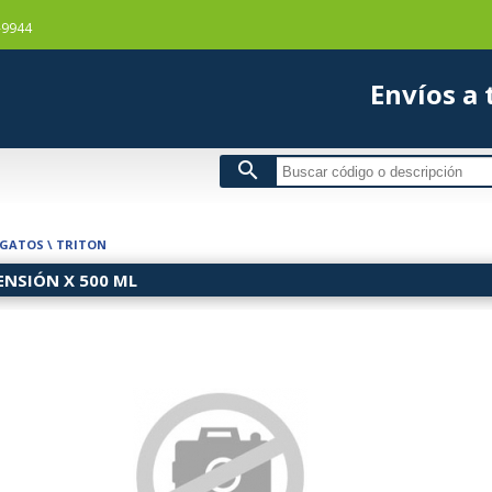
-9944
Envío
search
 GATOS
\
TRITON
ENSIÓN X 500 ML