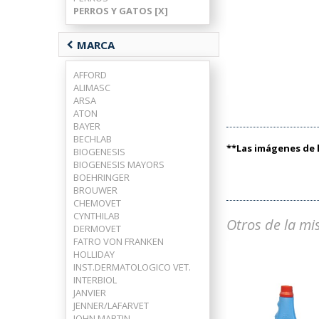
PERROS Y GATOS [X]
chevron_left
MARCA
AFFORD
ALIMASC
ARSA
ATON
BAYER
BECHLAB
**Las imágenes de l
BIOGENESIS
BIOGENESIS MAYORS
BOEHRINGER
BROUWER
CHEMOVET
CYNTHILAB
Otros de la mi
DERMOVET
FATRO VON FRANKEN
HOLLIDAY
INST.DERMATOLOGICO VET.
INTERBIOL
JANVIER
JENNER/LAFARVET
JOHN MARTIN