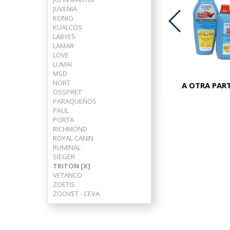
JUVENIA
KONIG
KUALCOS
LABYES
ADVOCATE PERROS 25-40 KG
LAMAR
LOVE
LUMAI
MSD
NORT
A OTRA PART
OSSPRET
PARAQUEÑOS
PAUL
PORTA
RICHMOND
ROYAL CANIN
RUMINAL
SIEGER
TRITON [X]
VETANCO
ZOETIS
ZOOVET - CEVA