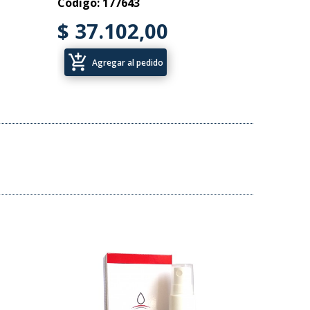
Código: 177643
$ 37.102,00
add_shopping_cart
Agregar al pedido