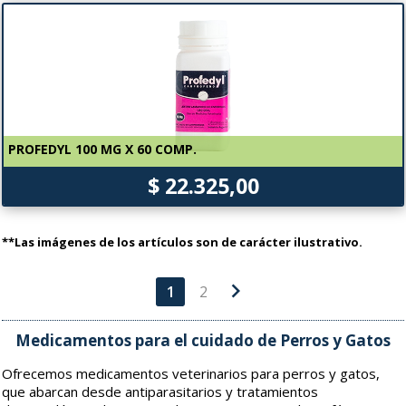
PROFEDYL 100 MG X 60 COMP.
$ 22.325,00
**Las imágenes de los artículos son de carácter ilustrativo.
chevron_right
1
2
Medicamentos para el cuidado de Perros y Gatos
Ofrecemos medicamentos veterinarios para perros y gatos,
que abarcan desde antiparasitarios y tratamientos