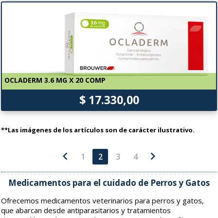
OCLADERM 3.6 MG X 20 COMP
$ 17.330,00
**Las imágenes de los artículos son de carácter ilustrativo.
chevron_left
chevron_right
1
2
3
4
Medicamentos para el cuidado de Perros y Gatos
Ofrecemos medicamentos veterinarios para perros y gatos,
que abarcan desde antiparasitarios y tratamientos