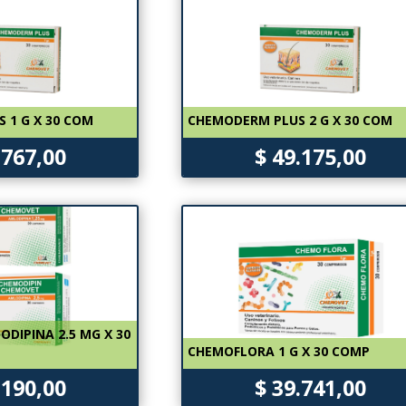
 1 G X 30 COM
CHEMODERM PLUS 2 G X 30 COM
.767,00
$ 49.175,00
DIPINA 2.5 MG X 30
CHEMOFLORA 1 G X 30 COMP
.190,00
$ 39.741,00