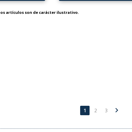
os artículos son de carácter ilustrativo.
chevron_right
1
2
3