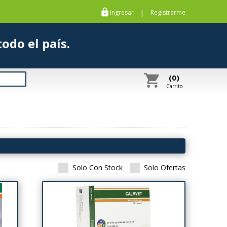
https
|
Ingresar
Registrarme
s a todo el país.
shopping_cart
(0)
Carrito
Solo Con Stock
Solo Ofertas