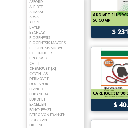
AFFORD
ALE-BET
ALIMASC
ADDIVET FLUDRC
ARSA
50 COMP
ATON
BAYER
$ 23
BECHLAB
BIOGENESIS
BIOGENESIS MAYORS
BIOGENESIS VIRBAC
BOEHRINGER
BROUWER
CAT IT
CHEMOVET [X]
CYNTHILAB
DERMOVET
DOG SPORT
ELANCO
CARDIOCHEM 30
EUKANUBA
EUROPET
$ 40
EXCELLENT
FANCY FEAST
FATRO VON FRANKEN
GOLOCAN
HIGIENE