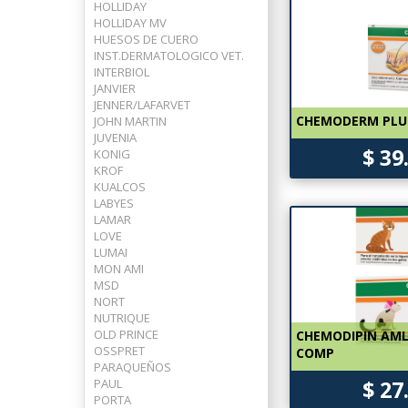
HOLLIDAY
HOLLIDAY MV
HUESOS DE CUERO
INST.DERMATOLOGICO VET.
INTERBIOL
JANVIER
JENNER/LAFARVET
CHEMODERM PLUS
JOHN MARTIN
JUVENIA
$ 39
KONIG
KROF
KUALCOS
LABYES
LAMAR
LOVE
LUMAI
MON AMI
MSD
NORT
NUTRIQUE
OLD PRINCE
CHEMODIPIN AMLO
OSSPRET
COMP
PARAQUEÑOS
PAUL
$ 27
PORTA