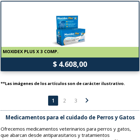
MOXIDEX PLUS X 3 COMP.
$ 4.608,00
**Las imágenes de los artículos son de carácter ilustrativo.
chevron_right
1
2
3
Medicamentos para el cuidado de Perros y Gatos
Ofrecemos medicamentos veterinarios para perros y gatos,
que abarcan desde antiparasitarios y tratamientos