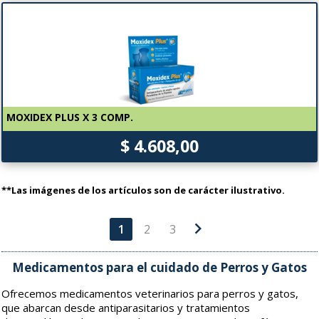
MOXIDEX PLUS X 3 COMP.
$ 4.608,00
**Las imágenes de los artículos son de carácter ilustrativo.
chevron_right
1
2
3
Medicamentos para el cuidado de Perros y Gatos
Ofrecemos medicamentos veterinarios para perros y gatos,
que abarcan desde antiparasitarios y tratamientos