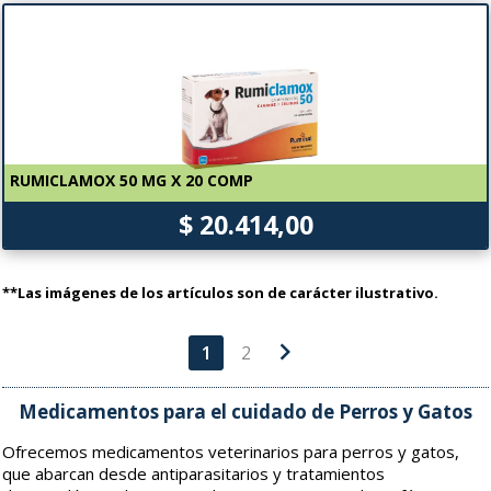
RUMICLAMOX 50 MG X 20 COMP
$ 20.414,00
**Las imágenes de los artículos son de carácter ilustrativo.
chevron_right
1
2
Medicamentos para el cuidado de Perros y Gatos
Ofrecemos medicamentos veterinarios para perros y gatos,
que abarcan desde antiparasitarios y tratamientos