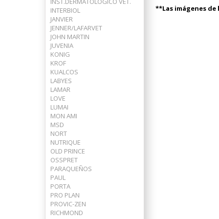
INST.DERMATOLOGICO VET.
**Las imágenes de l
INTERBIOL
JANVIER
JENNER/LAFARVET
JOHN MARTIN
JUVENIA
KONIG
KROF
KUALCOS
LABYES
LAMAR
LOVE
LUMAI
MON AMI
MSD
NORT
NUTRIQUE
OLD PRINCE
OSSPRET
PARAQUEÑOS
PAUL
PORTA
PRO PLAN
PROVIC-ZEN
RICHMOND