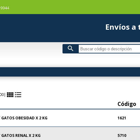
-9944
Envío
search
view_comfy
format_list_bulleted
00
|
Código
 GATOS OBESIDAD X 2 KG
1621
 GATOS RENAL X 2 KG
5710