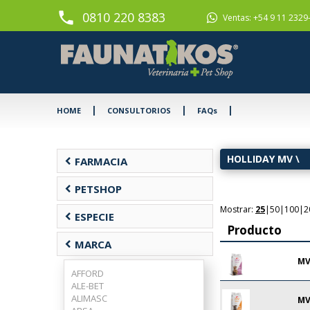
phone
0810 220 8383
Ventas: +54 9 11 2329
|
|
|
HOME
CONSULTORIOS
FAQs
HOLLIDAY MV
\
chevron_left
FARMACIA
chevron_left
PETSHOP
Mostrar:
25
|
50
|
100
|
2
chevron_left
ESPECIE
Producto
chevron_left
MARCA
MV
AFFORD
ALE-BET
ALIMASC
MV