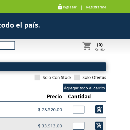
https
|
Ingresar
Registrarme
s a todo el país.
shopping_cart
(0)
Carrito
Solo Con Stock
Solo Ofertas
Precio
Cantidad
add_shopping_cart
$ 28.520,00
add_shopping_cart
$ 33.913,00