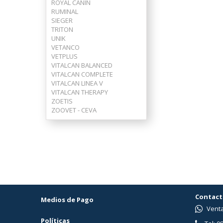
ROYAL CANIN
RUMINAL
SIEGER
TRITON
UNIK
VETANCO
VETPLUS
VITALCAN BALANCED
VITALCAN COMPLETE
VITALCAN LINEA V
VITALCAN THERAPY
ZOETIS
ZOOVET - CEVA
Contact
Medios de Pago
Venta
Políticas