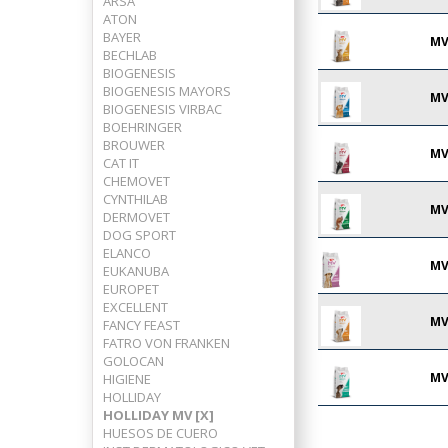
ARSA
ATON
BAYER
MV
BECHLAB
BIOGENESIS
BIOGENESIS MAYORS
MV
BIOGENESIS VIRBAC
BOEHRINGER
BROUWER
MV
CAT IT
CHEMOVET
CYNTHILAB
MV
DERMOVET
DOG SPORT
ELANCO
MV
EUKANUBA
EUROPET
EXCELLENT
MV
FANCY FEAST
FATRO VON FRANKEN
GOLOCAN
MV
HIGIENE
HOLLIDAY
HOLLIDAY MV [X]
HUESOS DE CUERO