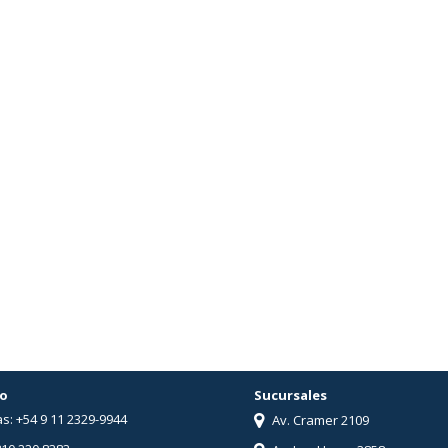
o
Sucursales
s: +54 9 11 2329-9944
Av. Cramer 2109