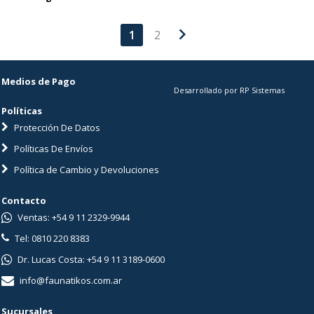
chevron_right
1
2
Medios de Pago
Desarrollado por RP Sistemas
Políticas
Protección De Datos
Políticas De Envíos
Política de Cambio y Devoluciones
Contacto
Ventas: +54 9 11 2329-9944
Tel: 0810 220 8383
Dr. Lucas Costa: +54 9 11 3189-0600
info@faunatikos.com.ar
Sucursales