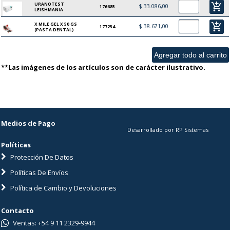
URANOTEST
add_shopping_cart
$ 33.086,00
176685
LEISHMANIA
X MILE GEL X 50 GS
add_shopping_cart
$ 38.671,00
177254
(PASTA DENTAL)
**Las imágenes de los artículos son de carácter ilustrativo.
Medios de Pago
Desarrollado por RP Sistemas
Políticas
Protección De Datos
Políticas De Envíos
Política de Cambio y Devoluciones
Contacto
Ventas: +54 9 11 2329-9944