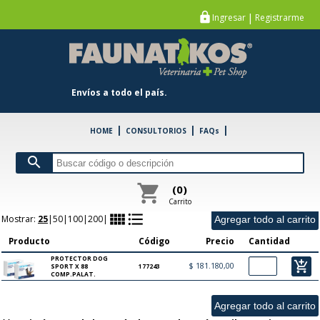
https
|
Ingresar
Registrarme
chevron_left
FARMACIA
chevron_left
PETSHOP
chevron_left
ESPECIE
Envíos a todo el país.
chevron_left
MARCA
|
|
|
HOME
CONSULTORIOS
FAQs
search
DOG SPORT
\
shopping_cart
(0)
Solo Con Stock
Solo Ofertas
Carrito
view_comfy
format_list_bulleted
Mostrar:
25
|
50
|
100
|
200
|
Producto
Código
Precio
Cantidad
PROTECTOR DOG
add_shopping_cart
$ 181.180,00
SPORT X 88
177243
COMP.PALAT.