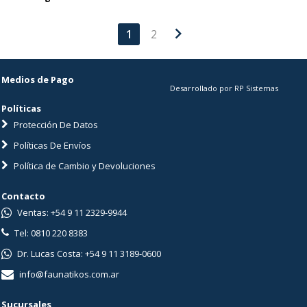
chevron_right
1
2
Medios de Pago
Desarrollado por RP Sistemas
Políticas
Protección De Datos
Políticas De Envíos
Política de Cambio y Devoluciones
Contacto
Ventas: +54 9 11 2329-9944
Tel: 0810 220 8383
Dr. Lucas Costa: +54 9 11 3189-0600
info@faunatikos.com.ar
Sucursales