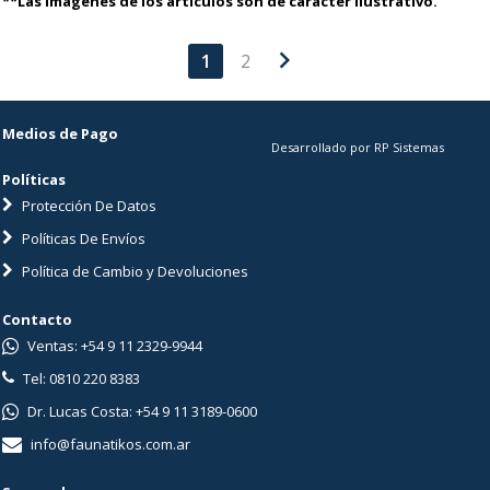
**Las imágenes de los artículos son de carácter ilustrativo.
chevron_right
1
2
Medios de Pago
Desarrollado por RP Sistemas
Políticas
Protección De Datos
Políticas De Envíos
Política de Cambio y Devoluciones
Contacto
Ventas: +54 9 11 2329-9944
Tel: 0810 220 8383
Dr. Lucas Costa: +54 9 11 3189-0600
info@faunatikos.com.ar