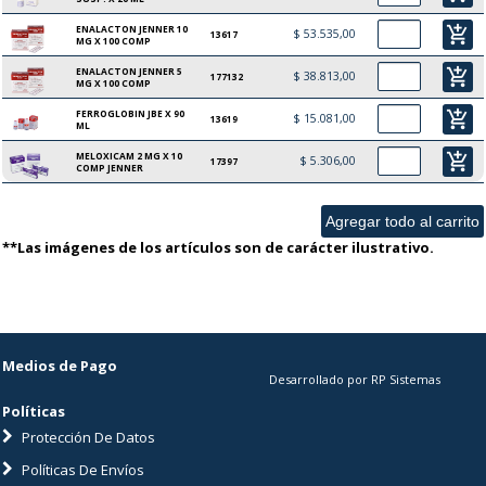
ENALACTON JENNER 10
add_shopping_cart
$ 53.535,00
13617
MG X 100 COMP
ENALACTON JENNER 5
add_shopping_cart
$ 38.813,00
177132
MG X 100 COMP
FERROGLOBIN JBE X 90
add_shopping_cart
$ 15.081,00
13619
ML
MELOXICAM 2 MG X 10
add_shopping_cart
$ 5.306,00
17397
COMP JENNER
**Las imágenes de los artículos son de carácter ilustrativo.
Medios de Pago
Desarrollado por RP Sistemas
Políticas
Protección De Datos
Políticas De Envíos