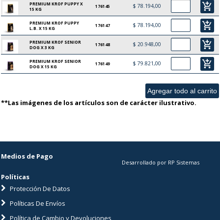
PREMIUM KROF PUPPY X
add_shopping_cart
$ 78.194,00
176145
15 KG
PREMIUM KROF PUPPY
add_shopping_cart
$ 78.194,00
176147
L.B. X 15 KG
PREMIUM KROF SENIOR
add_shopping_cart
$ 20.948,00
176148
DOG X 3 KG
PREMIUM KROF SENIOR
add_shopping_cart
$ 79.821,00
176149
DOG X 15 KG
**Las imágenes de los artículos son de carácter ilustrativo.
Medios de Pago
Desarrollado por RP Sistemas
Políticas
Protección De Datos
Políticas De Envíos
Política de Cambio y Devoluciones