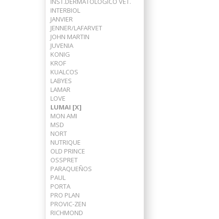
INST.DERMATOLOGICO VET.
INTERBIOL
JANVIER
JENNER/LAFARVET
JOHN MARTIN
JUVENIA
KONIG
KROF
KUALCOS
LABYES
LAMAR
LOVE
LUMAI [X]
MON AMI
MSD
NORT
NUTRIQUE
OLD PRINCE
OSSPRET
PARAQUEÑOS
PAUL
PORTA
PRO PLAN
PROVIC-ZEN
RICHMOND