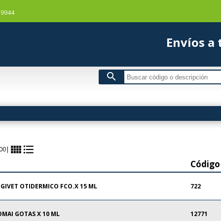
-9944
Envío
search
view_comfy
format_list_bulleted
00
|
Código
GIVET OTIDERMICO FCO.X 15 ML
722
OMAI GOTAS X 10 ML
12771