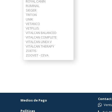
ROYAL CANIN
RUMINAL
SIEGER
TRITON
UNIK
VETANCO
VETPLUS
VITALCAN BALANCED
VITALCAN COMPLETE
VITALCAN LINEA V
VITALCAN THERAPY
ZOETIS
ZOOVET - CEVA
Contact
Medios de Pago
Venta
Políticas