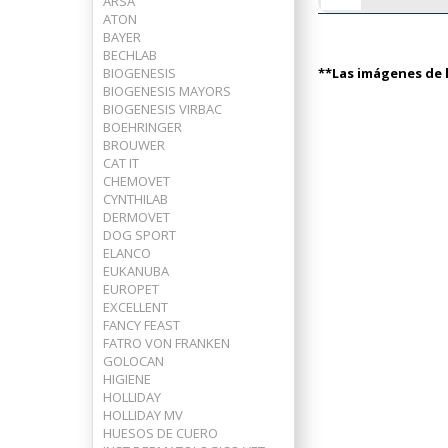
ARSA
ATON
BAYER
BECHLAB
BIOGENESIS
**Las imágenes de l
BIOGENESIS MAYORS
BIOGENESIS VIRBAC
BOEHRINGER
BROUWER
CAT IT
CHEMOVET
CYNTHILAB
DERMOVET
DOG SPORT
ELANCO
EUKANUBA
EUROPET
EXCELLENT
FANCY FEAST
FATRO VON FRANKEN
GOLOCAN
HIGIENE
HOLLIDAY
HOLLIDAY MV
HUESOS DE CUERO