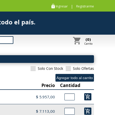
https
|
Ingresar
Registrarme
s a todo el país.
shopping_cart
(0)
Carrito
Solo Con Stock
Solo Ofertas
Precio
Cantidad
add_shopping_cart
$ 5.957,00
add_shopping_cart
$ 7.113,00