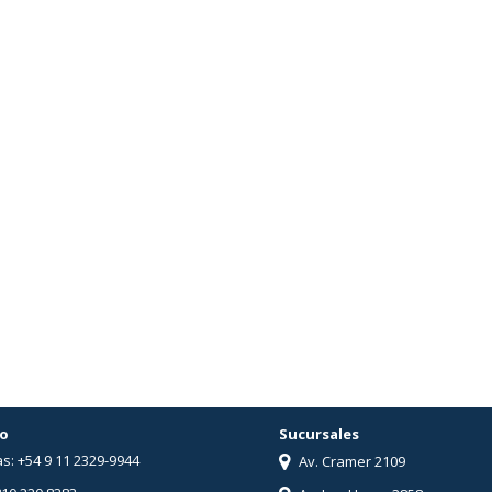
o
Sucursales
s: +54 9 11 2329-9944
Av. Cramer 2109