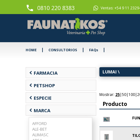
phone
0810 220 8383
Ventas: +54 9 11 2329
|
|
|
HOME
CONSULTORIOS
FAQs
LUMAI
\
chevron_left
FARMACIA
chevron_left
PETSHOP
Mostrar:
25
|
50
|
100
|
2
chevron_left
ESPECIE
Producto
chevron_left
MARCA
FUN
AFFORD
ALE-BET
ALIMASC
TIL