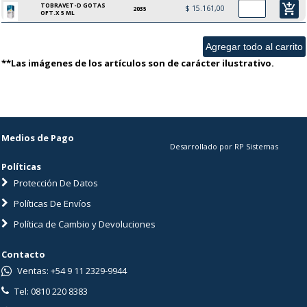
TOBRAVET-D GOTAS
add_shopping_cart
$ 15.161,00
2035
OFT.X 5 ML
**Las imágenes de los artículos son de carácter ilustrativo.
Medios de Pago
Desarrollado por RP Sistemas
Políticas
Protección De Datos
Políticas De Envíos
Política de Cambio y Devoluciones
Contacto
Ventas: +54 9 11 2329-9944
Tel: 0810 220 8383