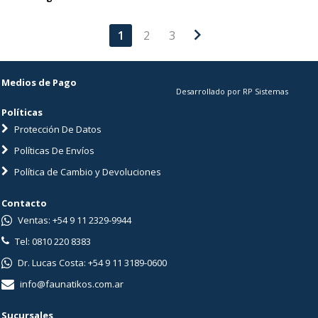
chevron_right
1
2
3
Medios de Pago
Desarrollado por RP Sistemas
Políticas
Protección De Datos
Políticas De Envíos
Política de Cambio y Devoluciones
Contacto
Ventas: +54 9 11 2329-9944
Tel: 0810 220 8383
Dr. Lucas Costa: +54 9 11 3189-0600
info@faunatikos.com.ar
Sucursales