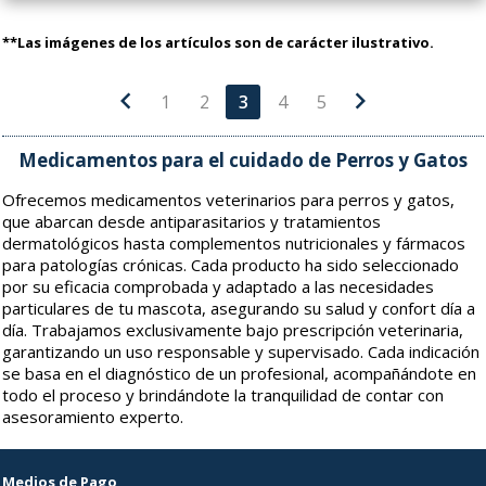
**Las imágenes de los artículos son de carácter ilustrativo.
chevron_left
chevron_right
1
2
3
4
5
Medicamentos para el cuidado de Perros y Gatos
Ofrecemos medicamentos veterinarios para perros y gatos,
que abarcan desde antiparasitarios y tratamientos
dermatológicos hasta complementos nutricionales y fármacos
para patologías crónicas. Cada producto ha sido seleccionado
por su eficacia comprobada y adaptado a las necesidades
particulares de tu mascota, asegurando su salud y confort día a
día. Trabajamos exclusivamente bajo prescripción veterinaria,
garantizando un uso responsable y supervisado. Cada indicación
se basa en el diagnóstico de un profesional, acompañándote en
todo el proceso y brindándote la tranquilidad de contar con
asesoramiento experto.
Medios de Pago