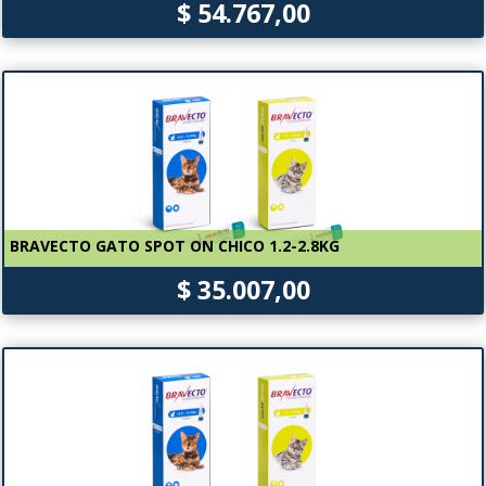
$ 54.767,00
BRAVECTO GATO SPOT ON CHICO 1.2-2.8KG
$ 35.007,00