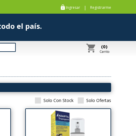
https
|
Ingresar
Registrarme
s a todo el país.
shopping_cart
(0)
Carrito
Solo Con Stock
Solo Ofertas