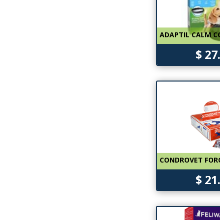
ADAPTIL CALM C
$ 27
CONDROVET FORC
$ 21