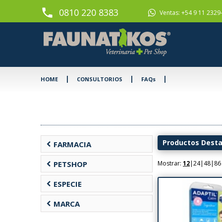
phone
0810 220 8383
Ventas: +54 9 11 2329
|
|
|
HOME
CONSULTORIOS
FAQs
Productos Dest
chevron_left
FARMACIA
chevron_left
PETSHOP
Mostrar:
12
|
24
|
48
|
86
chevron_left
ESPECIE
chevron_left
MARCA