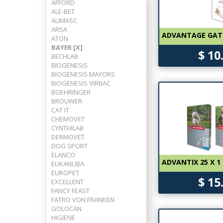
AFFORD
ALE-BET
ALIMASC
ARSA
ADVANTAGE GAT
ATON
BAYER [X]
$ 10
BECHLAB
BIOGENESIS
BIOGENESIS MAYORS
BIOGENESIS VIRBAC
BOEHRINGER
BROUWER
CAT IT
CHEMOVET
CYNTHILAB
DERMOVET
DOG SPORT
ELANCO
ADVANTIX 25 X 1
EUKANUBA
EUROPET
$ 15
EXCELLENT
FANCY FEAST
FATRO VON FRANKEN
GOLOCAN
HIGIENE