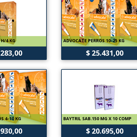
H/4 KG
ADVOCATE PERROS 10-25 KG
.283,00
$ 25.431,00
S 4-10 KG
BAYTRIL SAB.150 MG X 10 COMP
.930,00
$ 20.695,00