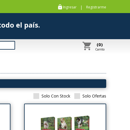
https
|
Ingresar
Registrarme
s a todo el país.
shopping_cart
(0)
Carrito
Solo Con Stock
Solo Ofertas