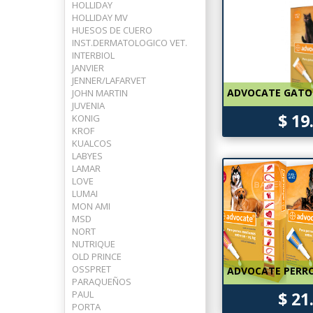
HOLLIDAY
HOLLIDAY MV
HUESOS DE CUERO
INST.DERMATOLOGICO VET.
INTERBIOL
JANVIER
JENNER/LAFARVET
ADVOCATE GATO 
JOHN MARTIN
JUVENIA
$ 19
KONIG
KROF
KUALCOS
LABYES
LAMAR
LOVE
LUMAI
MON AMI
MSD
NORT
NUTRIQUE
OLD PRINCE
OSSPRET
ADVOCATE PERRO
PARAQUEÑOS
PAUL
$ 21
PORTA