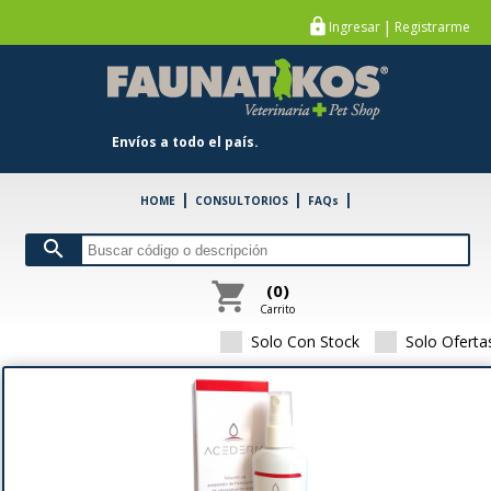
Farmacia Veterinaria Online
https
|
Ingresar
Registrarme
chevron_left
FARMACIA
chevron_left
PETSHOP
Envíos a todo el país.
chevron_left
ESPECIE
|
|
|
HOME
CONSULTORIOS
FAQs
chevron_left
MARCA
search
BROUWER
\
shopping_cart
(0)
view_comfy
format_list_bull
Carrito
Mostrar:
12
|
24
|
48
|
86
|
Solo Con Stock
Solo Oferta