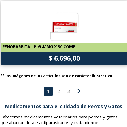
FENOBARBITAL P-G 40MG X 30 COMP
$ 6.696,00
**Las imágenes de los artículos son de carácter ilustrativo.
chevron_right
1
2
3
Medicamentos para el cuidado de Perros y Gatos
Ofrecemos medicamentos veterinarios para perros y gatos,
que abarcan desde antiparasitarios y tratamientos