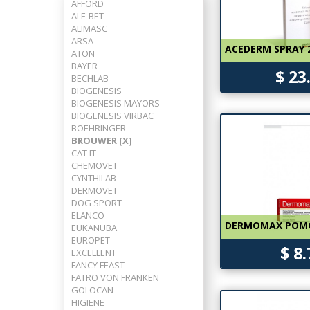
AFFORD
ALE-BET
ALIMASC
ARSA
ACEDERM SPRAY 
ATON
BAYER
$ 23
BECHLAB
BIOGENESIS
BIOGENESIS MAYORS
BIOGENESIS VIRBAC
BOEHRINGER
BROUWER [X]
CAT IT
CHEMOVET
CYNTHILAB
DERMOVET
DOG SPORT
ELANCO
DERMOMAX POMO
EUKANUBA
EUROPET
$ 8
EXCELLENT
FANCY FEAST
FATRO VON FRANKEN
GOLOCAN
HIGIENE