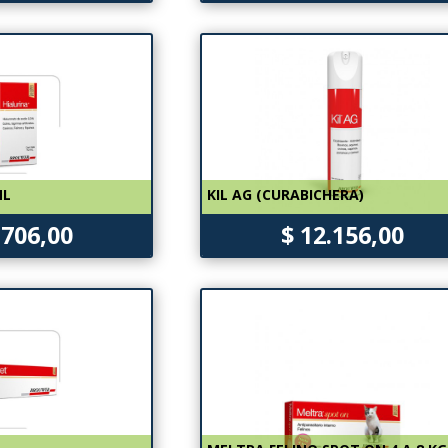
ML
KIL AG (CURABICHERA)
.706,00
$ 12.156,00