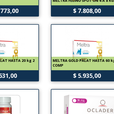
MELTRA FELINO SPOT ON 4 A 8 KG
.773,00
$ 7.808,00
LAT HASTA 20 kg 2
MELTRA GOLD PALAT HASTA 60 k
COMP
.631,00
$ 5.935,00