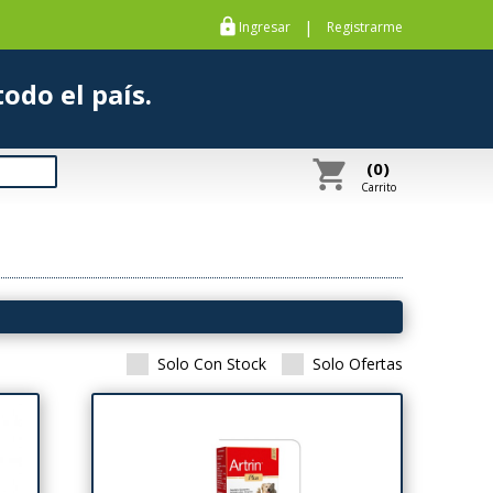
https
|
Ingresar
Registrarme
s a todo el país.
shopping_cart
(0)
Carrito
Solo Con Stock
Solo Ofertas