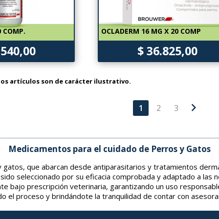
0 COMP.
OCLADERM 16 MG X 20 COMP
.540,00
$ 36.825,00
os artículos son de carácter ilustrativo.
chevron_right
1
2
3
Medicamentos para el cuidado de Perros y Gatos
gatos, que abarcan desde antiparasitarios y tratamientos derma
 sido seleccionado por su eficacia comprobada y adaptado a las 
nte bajo prescripción veterinaria, garantizando un uso responsabl
o el proceso y brindándote la tranquilidad de contar con asesor