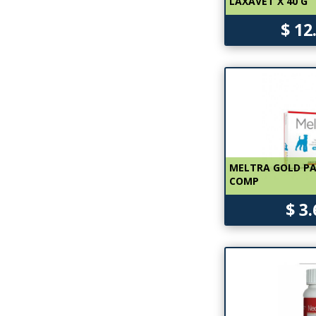
LAXAVET X 40 G
$ 12
MELTRA GOLD PA
COMP
$ 3