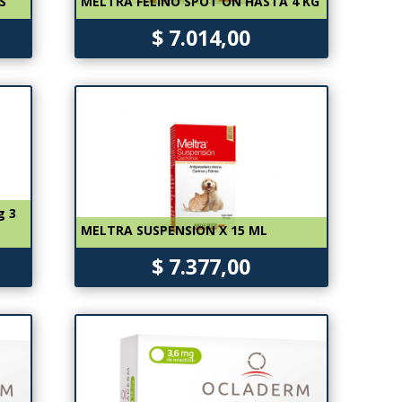
S
MELTRA FELINO SPOT ON HASTA 4 KG
$ 7.014,00
g 3
MELTRA SUSPENSION X 15 ML
$ 7.377,00