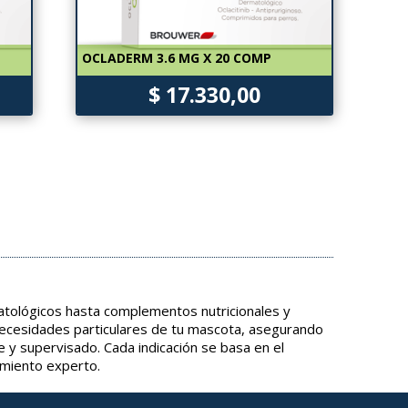
OCLADERM 3.6 MG X 20 COMP
$ 17.330,00
tológicos hasta complementos nutricionales y
necesidades particulares de tu mascota, asegurando
e y supervisado. Cada indicación se basa en el
amiento experto.