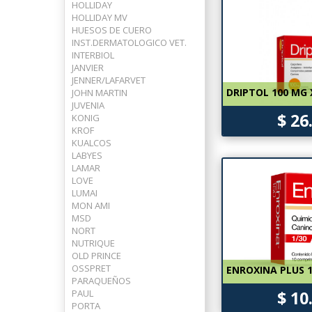
HOLLIDAY
HOLLIDAY MV
HUESOS DE CUERO
INST.DERMATOLOGICO VET.
INTERBIOL
JANVIER
JENNER/LAFARVET
DRIPTOL 100 MG 
JOHN MARTIN
JUVENIA
$ 26
KONIG
KROF
KUALCOS
LABYES
LAMAR
LOVE
LUMAI
MON AMI
MSD
NORT
NUTRIQUE
OLD PRINCE
OSSPRET
ENROXINA PLUS 1
PARAQUEÑOS
PAUL
$ 10
PORTA