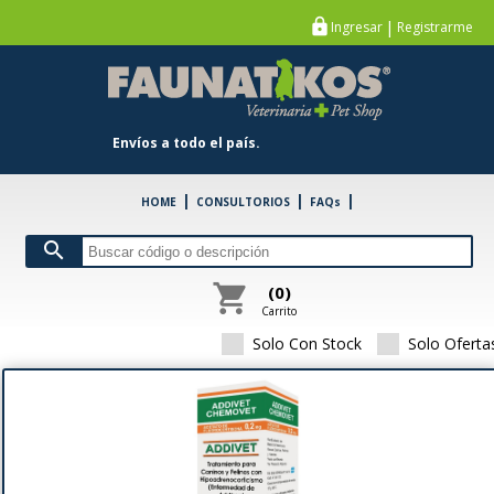
Farmacia Veterinaria Online
https
|
Ingresar
Registrarme
chevron_left
FARMACIA
chevron_left
PETSHOP
Envíos a todo el país.
chevron_left
ESPECIE
|
|
|
HOME
CONSULTORIOS
FAQs
chevron_left
MARCA
search
CHEMOVET
\
shopping_cart
(0)
view_comfy
format_list_bull
Carrito
Mostrar:
12
|
24
|
48
|
86
|
Solo Con Stock
Solo Oferta