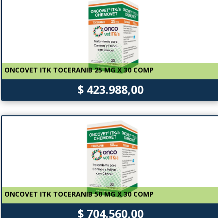
ONCOVET ITK TOCERANIB 25 MG X 30 COMP
$ 423.988,00
ONCOVET ITK TOCERANIB 50 MG X 30 COMP
$ 704.560,00