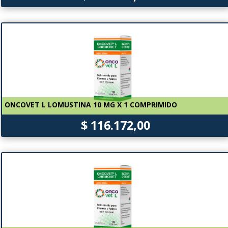
ONCOVET L LOMUSTINA 10 MG X 1 COMPRIMIDO
$ 116.172,00