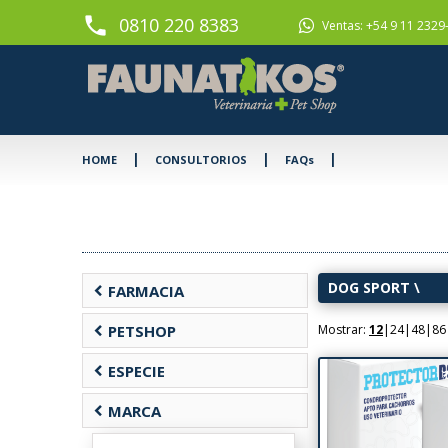
phone
0810 220 8383
Ventas: +54 9 11 2329
|
|
|
HOME
CONSULTORIOS
FAQs
DOG SPORT
\
chevron_left
FARMACIA
chevron_left
PETSHOP
Mostrar:
12
|
24
|
48
|
86
chevron_left
ESPECIE
chevron_left
MARCA