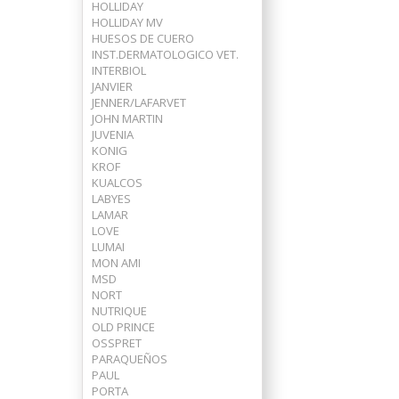
HOLLIDAY
HOLLIDAY MV
HUESOS DE CUERO
INST.DERMATOLOGICO VET.
INTERBIOL
JANVIER
JENNER/LAFARVET
JOHN MARTIN
JUVENIA
KONIG
KROF
KUALCOS
LABYES
LAMAR
LOVE
LUMAI
MON AMI
MSD
NORT
NUTRIQUE
OLD PRINCE
OSSPRET
PARAQUEÑOS
PAUL
PORTA