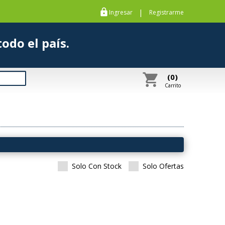
https
|
Ingresar
Registrarme
s a todo el país.
shopping_cart
(0)
Carrito
Solo Con Stock
Solo Ofertas