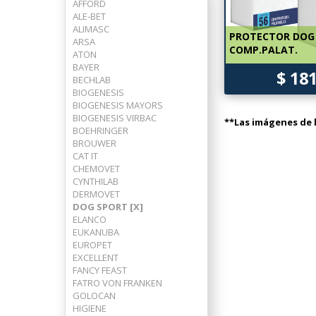
AFFORD
ALE-BET
ALIMASC
PROTECTOR DOG 
ARSA
COMP.PALAT.
ATON
BAYER
$ 18
BECHLAB
BIOGENESIS
BIOGENESIS MAYORS
BIOGENESIS VIRBAC
**Las imágenes de l
BOEHRINGER
BROUWER
CAT IT
CHEMOVET
CYNTHILAB
DERMOVET
DOG SPORT [X]
ELANCO
EUKANUBA
EUROPET
EXCELLENT
FANCY FEAST
FATRO VON FRANKEN
GOLOCAN
HIGIENE