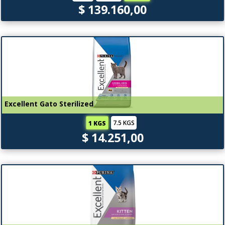
$ 139.160,00
Excellent Gato Sterilized
7.5 KGS
1 KGS
$ 14.251,00