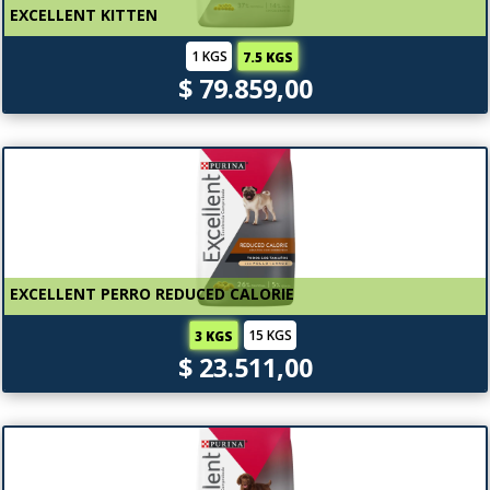
EXCELLENT KITTEN
1 KGS
7.5 KGS
$ 79.859,00
EXCELLENT PERRO REDUCED CALORIE
15 KGS
3 KGS
$ 23.511,00