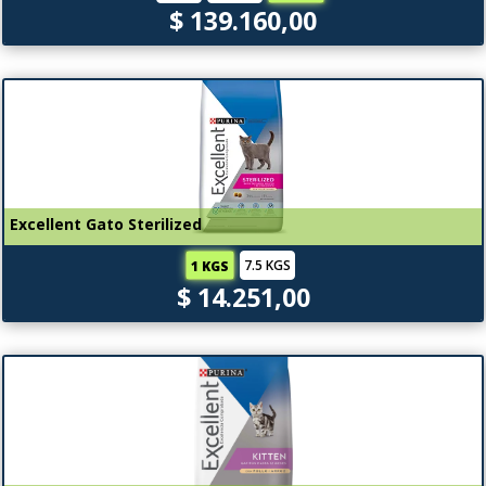
$ 139.160,00
Excellent Gato Sterilized
7.5 KGS
1 KGS
$ 14.251,00