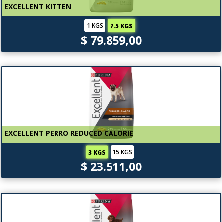
EXCELLENT KITTEN
1 KGS
7.5 KGS
$ 79.859,00
EXCELLENT PERRO REDUCED CALORIE
15 KGS
3 KGS
$ 23.511,00