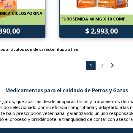
MICA CICLOSPORINA
FUROSEMIDA 40 MG X 10 COMP.
.890,00
$ 2.993,00
os artículos son de carácter ilustrativo.
chevron_right
1
2
Medicamentos para el cuidado de Perros y Gatos
gatos, que abarcan desde antiparasitarios y tratamientos derma
 sido seleccionado por su eficacia comprobada y adaptado a las 
nte bajo prescripción veterinaria, garantizando un uso responsabl
o el proceso y brindándote la tranquilidad de contar con asesor