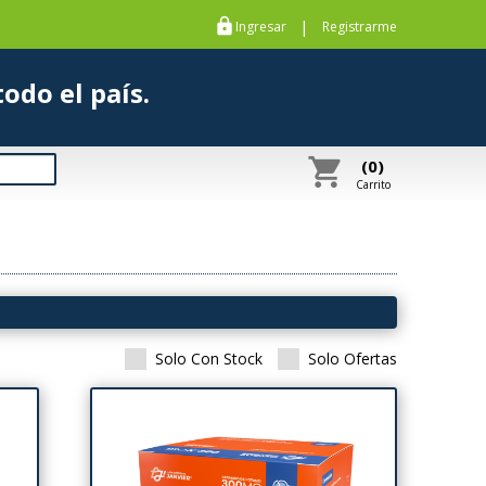
https
|
Ingresar
Registrarme
s a todo el país.
shopping_cart
(0)
Carrito
Solo Con Stock
Solo Ofertas