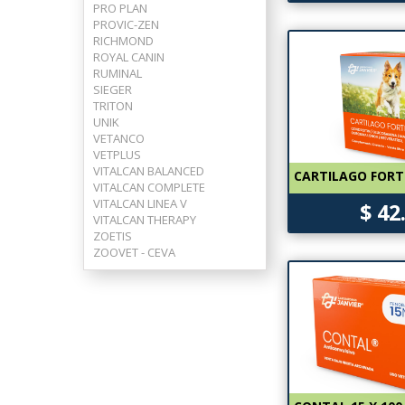
PRO PLAN
PROVIC-ZEN
RICHMOND
ROYAL CANIN
RUMINAL
SIEGER
TRITON
UNIK
VETANCO
VETPLUS
VITALCAN BALANCED
CARTILAGO FORT
VITALCAN COMPLETE
VITALCAN LINEA V
$ 42
VITALCAN THERAPY
ZOETIS
ZOOVET - CEVA