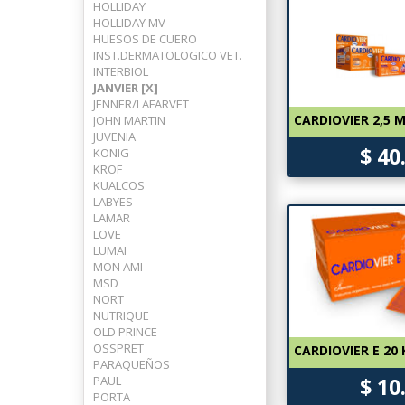
HOLLIDAY
HOLLIDAY MV
HUESOS DE CUERO
INST.DERMATOLOGICO VET.
INTERBIOL
JANVIER [X]
JENNER/LAFARVET
CARDIOVIER 2,5 
JOHN MARTIN
JUVENIA
$ 40
KONIG
KROF
KUALCOS
LABYES
LAMAR
LOVE
LUMAI
MON AMI
MSD
NORT
NUTRIQUE
OLD PRINCE
OSSPRET
CARDIOVIER E 20
PARAQUEÑOS
PAUL
$ 10
PORTA