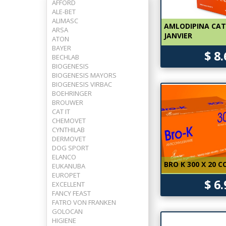
AFFORD
ALE-BET
ALIMASC
AMLODIPINA CAT 
ARSA
JANVIER
ATON
BAYER
$ 8
BECHLAB
BIOGENESIS
BIOGENESIS MAYORS
BIOGENESIS VIRBAC
BOEHRINGER
BROUWER
CAT IT
CHEMOVET
CYNTHILAB
DERMOVET
DOG SPORT
ELANCO
BRO K 300 X 20 
EUKANUBA
EUROPET
$ 6
EXCELLENT
FANCY FEAST
FATRO VON FRANKEN
GOLOCAN
HIGIENE