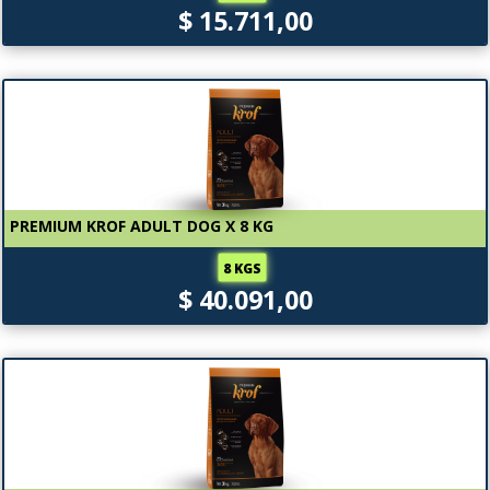
$ 15.711,00
PREMIUM KROF ADULT DOG X 8 KG
8 KGS
$ 40.091,00