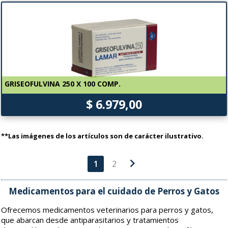
GRISEOFULVINA 250 X 100 COMP.
$ 6.979,00
**Las imágenes de los artículos son de carácter ilustrativo.
chevron_right
1
2
Medicamentos para el cuidado de Perros y Gatos
Ofrecemos medicamentos veterinarios para perros y gatos,
que abarcan desde antiparasitarios y tratamientos