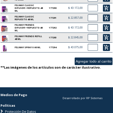
FELIWAY CLASSIC
add_shopping_cart
$ 43.172,00
DIFUSOR + REPUESTO.48
177290
ML
FELIWAY CLASSIC
add_shopping_cart
$ 22.857,00
177291
REPUESTO 48 ML
FELIWAY FRIENDS
add_shopping_cart
$ 43.172,00
DIFUSOR + REPUESTO 48
177292
ML
FELIWAY FRIENDS REFILL
add_shopping_cart
$ 22.845,00
177293
48 ML
add_shopping_cart
$ 43.075,00
FELIWAY SPRAY X 60 ML
177294
**Las imágenes de los artículos son de carácter ilustrativo.
Medios de Pago
Desarrollado por RP Sistemas
Políticas
Protección De Datos