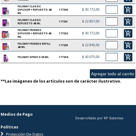
FELIWAY CLASSIC
add_shopping_cart
$ 43.172,00
DIFUSOR + REPUESTO.48
177290
ML
FELIWAY CLASSIC
add_shopping_cart
$ 22.857,00
177291
REPUESTO 48 ML
FELIWAY FRIENDS
add_shopping_cart
$ 43.172,00
DIFUSOR + REPUESTO 48
177292
ML
FELIWAY FRIENDS REFILL
add_shopping_cart
$ 22.845,00
177293
48 ML
add_shopping_cart
$ 43.075,00
FELIWAY SPRAY X 60 ML
177294
**Las imágenes de los artículos son de carácter ilustrativo.
Medios de Pago
Desarrollado por RP Sistemas
Políticas
Protección De Datos