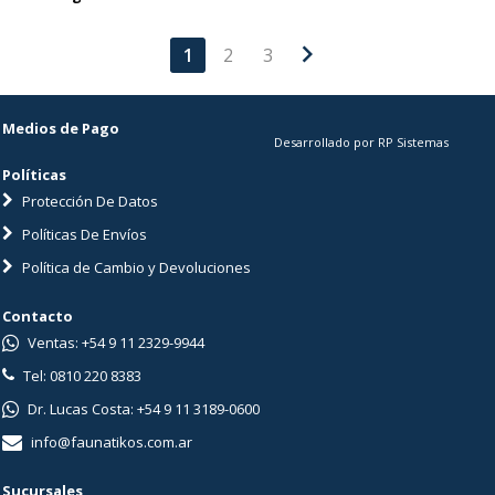
chevron_right
1
2
3
Medios de Pago
Desarrollado por RP Sistemas
Políticas
Protección De Datos
Políticas De Envíos
Política de Cambio y Devoluciones
Contacto
Ventas: +54 9 11 2329-9944
Tel: 0810 220 8383
Dr. Lucas Costa: +54 9 11 3189-0600
info@faunatikos.com.ar
Sucursales