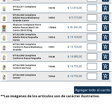
VITALCAT Complete
add_shopping_cart
$ 12.816,00
15578
Senior
VITALCAN Complete
add_shopping_cart
$ 9.313,00
Adulto Raza Mediana y
15559
Grande Carne
Vitalcan Complete Perro
add_shopping_cart
$ 45.641,00
Adulto Razas Med Y Gr
175950
Carne 20+2=22 kg
VITALCAN Complete
add_shopping_cart
$ 14.104,00
Adulto Raza Pequeña
15554
Carne
VITALCAN Complete
add_shopping_cart
$ 14.104,00
Cachorro Raza Mediana y
15551
Grande
VITALCAN Complete
add_shopping_cart
$ 14.980,00
15549
Cachorro Raza Pequeña
VITALCAN Complete
add_shopping_cart
$ 14.755,00
15566
Control de Peso
VITALCAN Complete
add_shopping_cart
$ 14.755,00
15564
Senior
**Las imágenes de los artículos son de carácter ilustrativo.