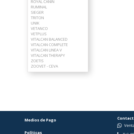
ROYAL CANIN
RUMINAL
SIEGER
TRITON
UNIK
VETANCO
VETPLUS
VITALCAN BALANCED
VITALCAN COMPLETE
VITALCAN LINEA V
VITALCAN THERAPY
ZOETIS
ZOOVET - CEVA
Contact
Medios de Pago
Venta
Políticas