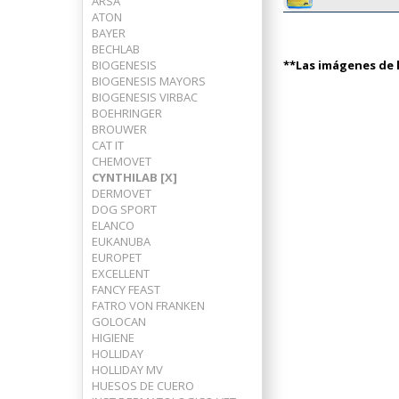
ARSA
ATON
BAYER
BECHLAB
BIOGENESIS
**Las imágenes de l
BIOGENESIS MAYORS
BIOGENESIS VIRBAC
BOEHRINGER
BROUWER
CAT IT
CHEMOVET
CYNTHILAB [X]
DERMOVET
DOG SPORT
ELANCO
EUKANUBA
EUROPET
EXCELLENT
FANCY FEAST
FATRO VON FRANKEN
GOLOCAN
HIGIENE
HOLLIDAY
HOLLIDAY MV
HUESOS DE CUERO