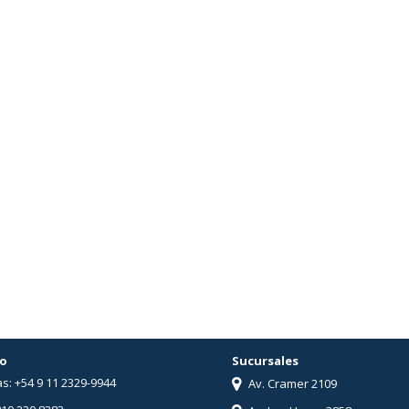
o
Sucursales
s: +54 9 11 2329-9944
Av. Cramer 2109