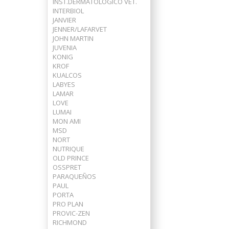
INST.DERMATOLOGICO VET.
INTERBIOL
JANVIER
JENNER/LAFARVET
JOHN MARTIN
JUVENIA
KONIG
KROF
KUALCOS
LABYES
LAMAR
LOVE
LUMAI
MON AMI
MSD
NORT
NUTRIQUE
OLD PRINCE
OSSPRET
PARAQUEÑOS
PAUL
PORTA
PRO PLAN
PROVIC-ZEN
RICHMOND