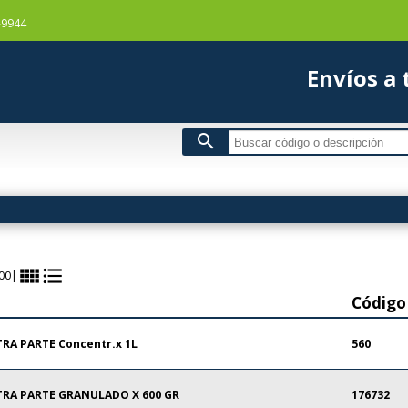
-9944
Envío
search
view_comfy
format_list_bulleted
00
|
Código
TRA PARTE Concentr.x 1L
560
TRA PARTE GRANULADO X 600 GR
176732