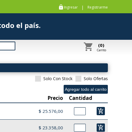
https
|
Ingresar
Registrarme
s a todo el país.
shopping_cart
(0)
Carrito
Solo Con Stock
Solo Ofertas
Precio
Cantidad
add_shopping_cart
$ 25.576,00
add_shopping_cart
$ 23.358,00