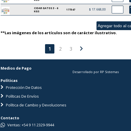
CIDAR GATOS 3 - 6
ad
$ 17.668,00
177347
KGS
**Las imágenes de los artículos son de carácter ilustrativo.
chevron_right
1
2
3
Medios de Pago
Desarrollado por RP Sistemas
Políticas
Protección De Datos
Políticas De Envíos
Política de Cambio y Devoluciones
Contacto
Ventas: +54 9 11 2329-9944