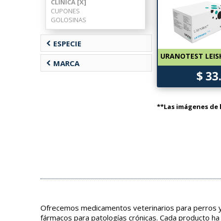
CLINICA [X]
CUPONES
GOLOSINAS
chevron_left
ESPECIE
URANOTEST LEI
chevron_left
MARCA
$ 33
**Las imágenes de l
Ofrecemos medicamentos veterinarios para perros y 
fármacos para patologías crónicas. Cada producto ha