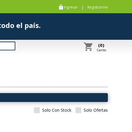
https
|
Ingresar
Registrarme
s a todo el país.
shopping_cart
(0)
Carrito
Solo Con Stock
Solo Ofertas