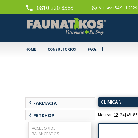
phone
0810 220 8383
Ventas: +54 9 11 2329
|
|
|
HOME
CONSULTORIOS
FAQs
CLINICA
\
chevron_left
FARMACIA
chevron_left
PETSHOP
Mostrar:
12
|
24
|
48
|
86
ACCESORIOS
BALANCEADOS