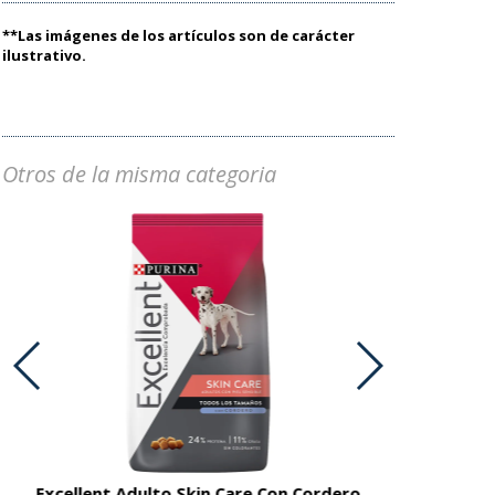
**Las imágenes de los artículos son de carácter
ilustrativo.
Otros de la misma categoria
Excellent Adulto Skin Care Con Cordero
Excellent A