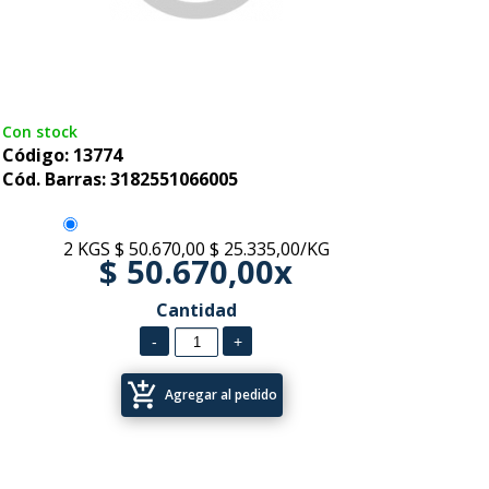
Con stock
Código: 13774
Cód. Barras: 3182551066005
2 KGS
$ 50.670,00
$ 25.335,00/KG
$ 50.670,00x
Cantidad
add_shopping_cart
Agregar al pedido