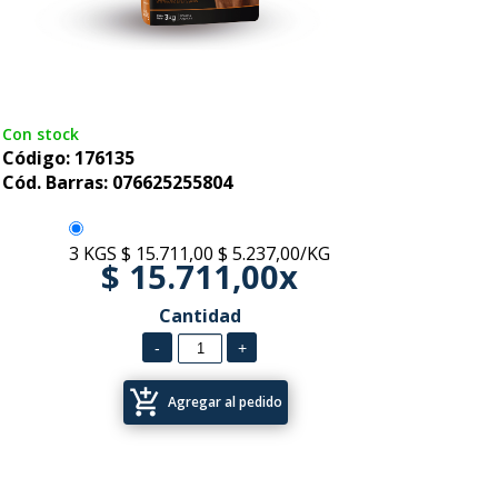
Con stock
Código: 176135
Cód. Barras: 076625255804
3 KGS
$ 15.711,00
$ 5.237,00/KG
$ 15.711,00x
Cantidad
add_shopping_cart
Agregar al pedido