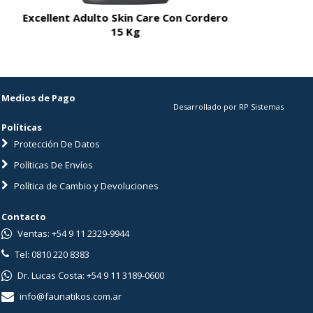
Excellent Adulto Skin Care Con Cordero
Excellent A
15 Kg
Medios de Pago
Desarrollado por RP Sistemas
Políticas
Protección De Datos
Políticas De Envíos
Política de Cambio y Devoluciones
Contacto
Ventas: +54 9 11 2329-9944
Tel: 0810 220 8383
Dr. Lucas Costa: +54 9 11 3189-0600
info@faunatikos.com.ar