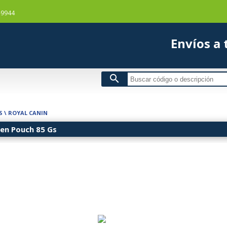
-9944
Envío
search
S
\
ROYAL CANIN
ten Pouch 85 Gs