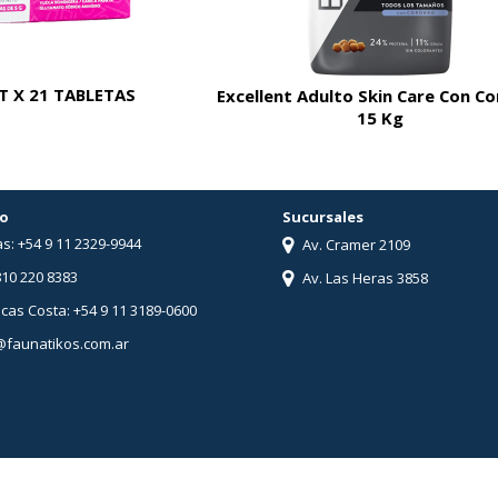
 X 21 TABLETAS
Excellent Adulto Skin Care Con C
15 Kg
o
Sucursales
s: +54 9 11 2329-9944
Av. Cramer 2109
810 220 8383
Av. Las Heras 3858
ucas Costa: +54 9 11 3189-0600
@faunatikos.com.ar