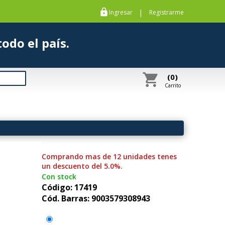
https
|
Ingresar
Registrarme
s a todo el país.
shopping_cart
(0)
Carrito
Comprando mas de 12 unidades tenes
un descuento del 5.0%.
Con stock
Código: 17419
Cód. Barras: 9003579308943