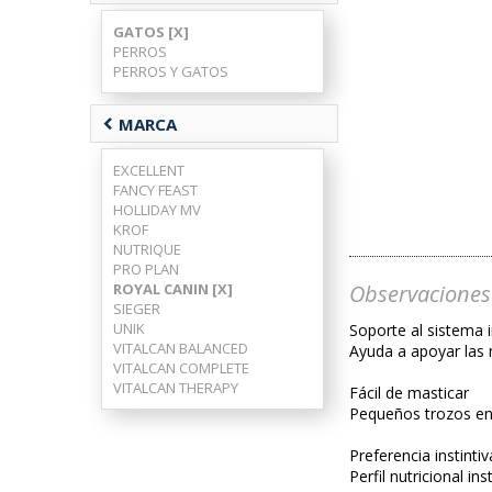
GATOS [X]
PERROS
PERROS Y GATOS
chevron_left
MARCA
EXCELLENT
FANCY FEAST
HOLLIDAY MV
KROF
NUTRIQUE
PRO PLAN
Observaciones
ROYAL CANIN [X]
SIEGER
UNIK
Soporte al sistema
VITALCAN BALANCED
Ayuda a apoyar las 
VITALCAN COMPLETE
VITALCAN THERAPY
Fácil de masticar
Pequeños trozos en 
Preferencia instintiv
Perfil nutricional in