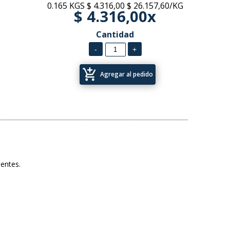
0.165 KGS
$ 4.316,00
$ 26.157,60/KG
$ 4.316,00x
Cantidad
add_shopping_cart
Agregar al pedido
ientes.