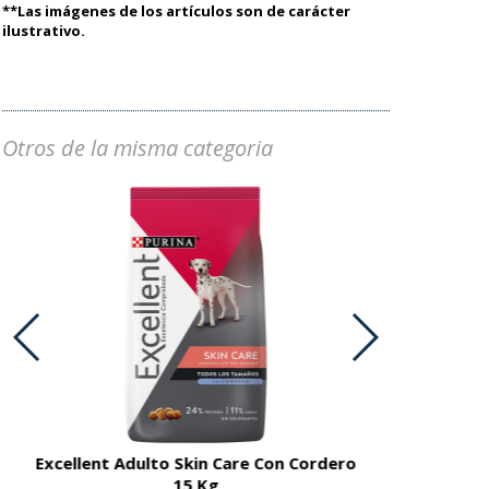
**Las imágenes de los artículos son de carácter
ilustrativo.
Otros de la misma categoria
Excellent Adulto Skin Care Con Cordero
Excellent A
15 Kg