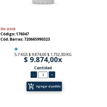
Sin stock
Código: 176047
Cód. Barras: 720665990323
5.7 KGS
$ 9.874,00
$ 1.732,30/KG
$ 9.874,00x
Cantidad
add_shopping_cart
Agregar al pedido