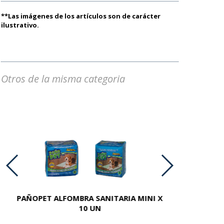
**Las imágenes de los artículos son de carácter
ilustrativo.
Otros de la misma categoria
PAÑOPET ALFOMBRA SANITARIA MINI X
PAÑOPET C
10 UN