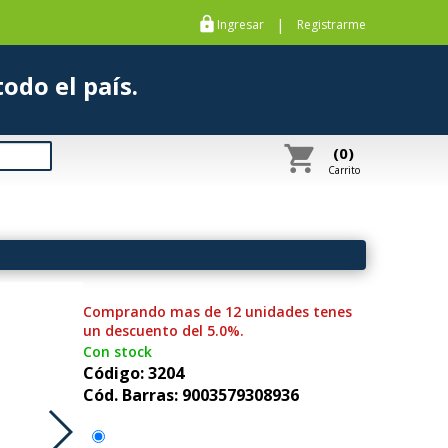
https
|
Ingresar
Registrarme
s a todo el país.
shopping_cart
(0)
Carrito
Comprando mas de 12 unidades tenes
un descuento del 5.0%.
Con stock
Código: 3204
Cód. Barras: 9003579308936