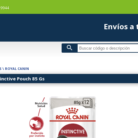
-9944
Envío
search
S
\
ROYAL CANIN
tinctive Pouch 85 Gs