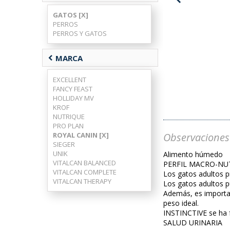
GATOS [X]
PERROS
PERROS Y GATOS
chevron_left
MARCA
EXCELLENT
FANCY FEAST
HOLLIDAY MV
KROF
NUTRIQUE
PRO PLAN
Observaciones
ROYAL CANIN [X]
SIEGER
UNIK
Alimento húmedo
VITALCAN BALANCED
PERFIL MACRO-NU
VITALCAN COMPLETE
Los gatos adultos pr
VITALCAN THERAPY
Los gatos adultos p
Además, es importan
peso ideal.
INSTINCTIVE se ha f
SALUD URINARIA