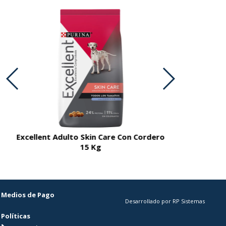
Excellent Adulto Skin Care Con Cordero
Excellent A
15 Kg
Medios de Pago
Desarrollado por RP Sistemas
Políticas