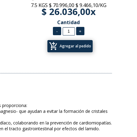
7.5 KGS
$ 70.996,00
$ 9.466,10/KG
$ 26.036,00x
Cantidad
add_shopping_cart
Agregar al pedido
s proporciona:
agnesio- que ayudan a evitar la formación de cristales
rdíaco, colaborando en la prevención de cardiomiopatías.
n el tracto gastrointestinal por efectos del lamido.