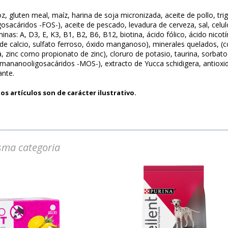
oz, gluten meal, maíz, harina de soja micronizada, aceite de pollo, tr
gosacáridos -FOS-), aceite de pescado, levadura de cerveza, sal, celulo
taminas: A, D3, E, K3, B1, B2, B6, B12, biotina, ácido fólico, ácido nico
 de calcio, sulfato ferroso, óxido manganoso), minerales quelados, 
, zinc como propionato de zinc), cloruro de potasio, taurina, sorbato
 mananooligosacáridos -MOS-), extracto de Yucca schidigera, antioxi
ante.
os artículos son de carácter ilustrativo.
sma categoria