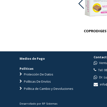
PREMIUM KROF CAT LIGHT X 1 KG
COPRODIGEST
Contact
Medios de Pago
Venta
Políticas
Tel: 0
Protección De Datos
Dr. L
Políticas De Envíos
info
Política de Cambio y Devoluciones
Desarrollado por RP Sistemas