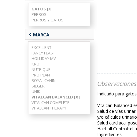
GATOS [X]
PERROS
PERROS Y GATOS
chevron_left
MARCA
EXCELLENT
FANCY FEAST
HOLLIDAY MV
KROF
NUTRIQUE
PRO PLAN
ROYAL CANIN
Observaciones
SIEGER
UNIK
Indicado para gatos
VITALCAN BALANCED [X]
VITALCAN COMPLETE
Vitalcan Balanced e
VITALCAN THERAPY
Salud de vías urina
y/o cálculos urinario
Salud cardiaca: pos
Hairball Control: el
Ingredientes