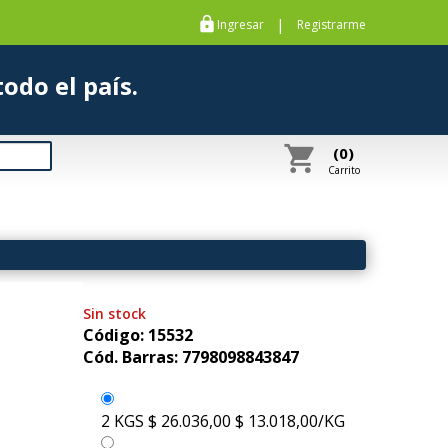
https
|
Ingresar
Registrarme
s a todo el país.
shopping_cart
(0)
Carrito
Sin stock
Código: 15532
Cód. Barras: 7798098843847
2 KGS
$ 26.036,00
$ 13.018,00/KG