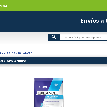
-9944
Envío
search
S
\
VITALCAN BALANCED
ed Gato Adulto