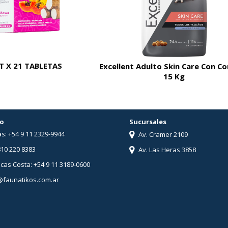
 X 21 TABLETAS
Excellent Adulto Skin Care Con C
15 Kg
o
Sucursales
s: +54 9 11 2329-9944
Av. Cramer 2109
810 220 8383
Av. Las Heras 3858
ucas Costa: +54 9 11 3189-0600
@faunatikos.com.ar