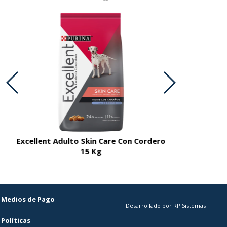
Excellent Adulto Skin Care Con Cordero
Excellent A
15 Kg
Medios de Pago
Desarrollado por RP Sistemas
Políticas