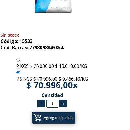
Sin stock
Código: 15533
Cód. Barras: 7798098843854
2 KGS
$ 26.036,00
$ 13.018,00/KG
7.5 KGS
$ 70.996,00
$ 9.466,10/KG
$ 70.996,00x
Cantidad
add_shopping_cart
Agregar al pedido