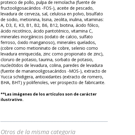
proteico de pollo, pulpa de remolacha (fuente de
fructooligosacáridos -FOS-), aceite de pescado,
levadura de cerveza, sal, celulosa en polvo, bisulfato
de sodio, metionina, lisina, zeolita, inulina, vitaminas:
A, D3, E, K3, B1, B2, B6, B12, biotina, ácido fólico,
ácido nicotínico, ácido pantoténico, vitamina C,
minerales inorgánicos (iodato de calcio, sulfato
ferroso, óxido manganoso), minerales quelados,
(cobre como metioninato de cobre, selenio como
levadura enriquecida, zinc como propionato de zinc),
cloruro de potasio, taurina, sorbato de potasio,
nucleótidos de levadura, colina, paredes de levadura
(fuente de mananooligosacáridos -MOS-), extracto de
Yucca schidigera, antioxidantes (extracto de romero,
BHA, BHT) y polifenoles, ver prospecto de fabricante.
**Las imágenes de los artículos son de carácter
ilustrativo.
Otros de la misma categoria